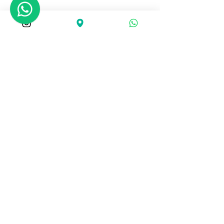
Agile Plus Physiotherapy
+852 9443 7
800
agileplusphysio@gmail.com
香港尖沙咀柯士甸道102號柯士
甸道102號1701室
Unit 1701, 102 Austin Road, Tsim
Sha Tsui
Agile Plus Physiotherapy
& Performance