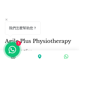
我們怎麼幫助您？
Agile Plus Physiotherapy
1
+852 9443 7
800
agileplusphysio@gmail.com
香港尖沙咀柯士甸道102號柯士
甸道102號1701室
Unit 1701, 102 Austin Road, Tsim
Sha Tsui